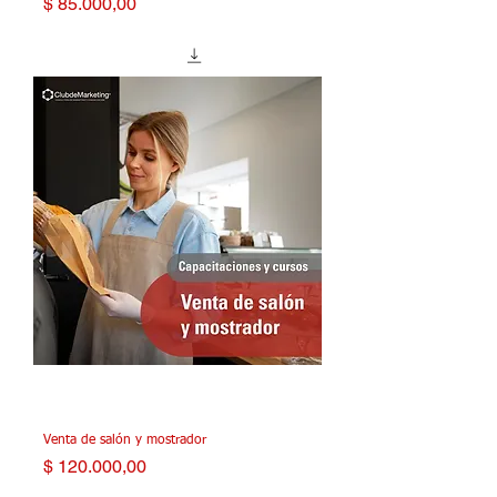
Precio
$ 85.000,00
Venta de salón y mostrador
Precio
$ 120.000,00