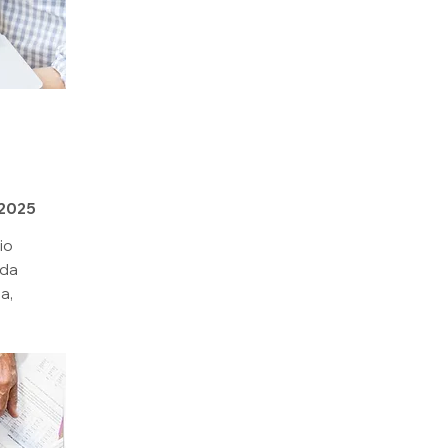
 2025
io
ida
a,