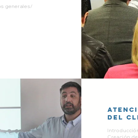
os generales/
Atenci
del cl
Introducció
Creación de