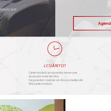
módulo por
Agendá
¿CUÁNTO?
Cada módulo propuesto tiene una
duración total de 6hs.
Se pueden realizar en dos jornadas de
3hs cada módulo.