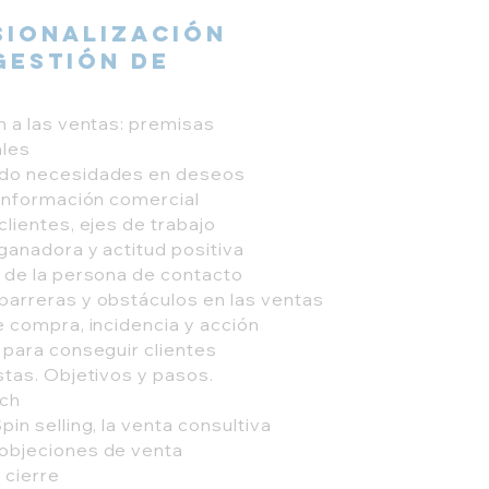
sionalización
Gestión de
n a las ventas: premisas
les
do necesidades en deseos
 información comercial
clientes, ejes de trabajo
ganadora y actitud positiva
 de la persona de contacto
arreras y obstáculos en las ventas
e compra, incidencia y acción
 para conseguir clientes
stas. Objetivos y pasos.
tch
in selling, la venta consultiva
objeciones de venta
 cierre