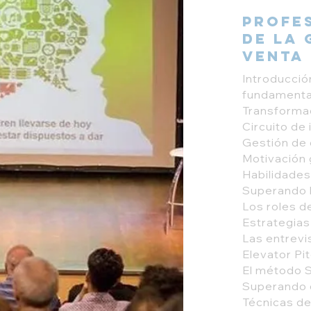
Profe
de la 
Venta
Introducció
fundamenta
Transforma
Circuito de
Gestión de 
Motivación 
Habilidades
Superando b
Los roles d
Estrategias
Las entrevi
Elevator Pi
El método Sp
Superando 
Técnicas de