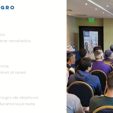
ogro
vos
erar resultados
encia
iones propias
 logro de objetivos
durante la jornada