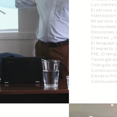
Los cliente
El servicio 
fidelización
Mi servicio 
Necesidades
Emociones y
Clientes: 
El lenguaje
El impacto 
PNL. El leng
Tipología d
Triángulo de
Construcción
Elevator Pit
Conclusione