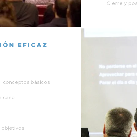
Cierre y po
ión Eficaz
n: conceptos básicos
e caso
 objetivos