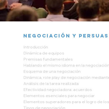
Negociación y Persuas
Introducción
Dinámica de equipos
Premisas fundamentales
Hablando el mismo idioma en la negociació
Esquema de una negociación
Dinámica, role play de negociación mediant
Análisis de la tarea realizada
Efectividad negociadora: acuerdos
Elementos esenciales para negociar
Elementos superadores para el logro de los
Tipos de negociación