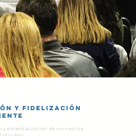
ón y fidelización
iente
n y estandarización de conceptos
l proceso