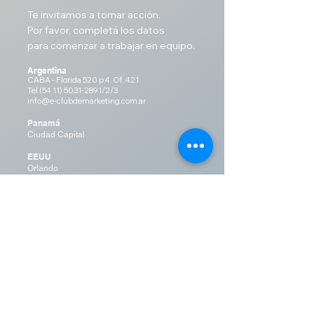
Te invitamos a tomar acción.
Por favor, completá
los datos
para comenzar a trabajar en equipo.
Argentina
CABA - Florida 520 p.4. Of. 421
Tel
(54 11) 5031
-
2891/2/3
info@e-clubdemarketing.com.ar
Panamá
Ciudad Capital
EEUU
Orlando