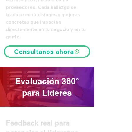
proveedores. Cada hallazgo se
traduce en decisiones y mejoras
concretas que impactan
directamente en tu negocio y en tu
gente.
Consultanos ahora
Evaluación 360°
para Líderes
Feedback real para