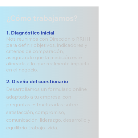
¿Cómo trabajamos?
1.
Diagnóstico inicial
Nos reunimos con Dirección o RRHH
para definir objetivos, indicadores y
criterios de comparación,
asegurando que la medición esté
alineada a lo que realmente impacta
en el negocio.
2. Diseño del cuestionario
Desarrollamos un formulario online
adaptado a tu empresa, con
preguntas estructuradas sobre
satisfacción, compromiso,
comunicación, liderazgo, desarrollo y
equilibrio trabajo–vida.