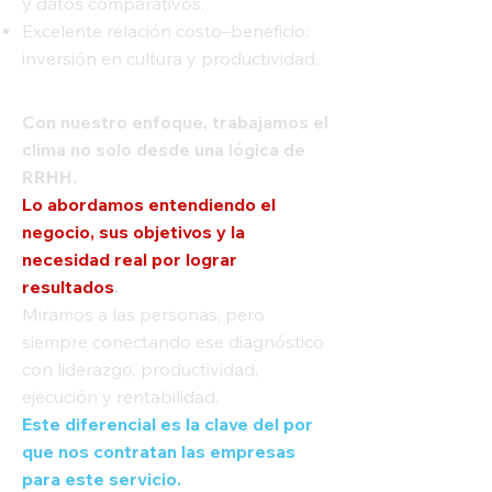
y datos comparativos.
Excelente relación costo–beneficio:
inversión en cultura y productividad.
Con nuestro enfoque, trabajamos el
clima no solo desde una lógica de
RRHH.
Lo abordamos entendiendo el
negocio, sus objetivos y la
necesidad real por lograr
resultados
.
Miramos a las personas, pero
siempre conectando ese diagnóstico
con liderazgo, productividad,
ejecución y rentabilidad.
Este diferencial es la clave del por
que nos contratan las empresas
para este servicio.