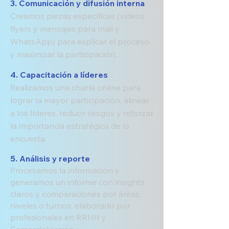
3. Comunicación y difusión interna
Creamos piezas específicas (videos,
flyers y mensajes para mail y
WhatsApp) para explicar el proceso
y maximizar la participación.
4. Capacitación a líderes
Realizamos una charla online para
lograr la mayor participación, alinear
a los líderes, reducir sesgos y reforzar
la importancia estratégica de la
encuesta.
5. Análisis y reporte
Procesamos la información y
generamos un informe con insights
claros y comparaciones por áreas,
niveles o turnos, elaborado por
profesionales en RRHH y