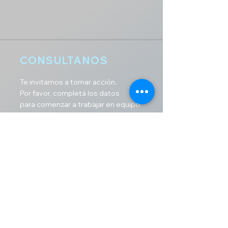
CONSULTANOS
Te invitamos a tomar acción.
Por favor, completá
los datos
para comenzar a trabajar en equipo.
Argentina
CABA - Florida 520 p.4. Of. 421
Tel
(54 11) 5031
-
2891/2/3
info@e-clubdemarketing.com.ar
Panamá
Ciudad Capital
EEUU
Orlando